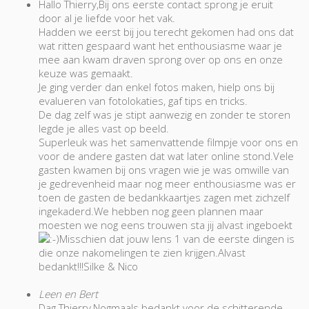
Hallo Thierry,Bij ons eerste contact sprong je eruit
door al je liefde voor het vak.
Hadden we eerst bij jou terecht gekomen had ons dat
wat ritten gespaard want het enthousiasme waar je
mee aan kwam draven sprong over op ons en onze
keuze was gemaakt.
Je ging verder dan enkel fotos maken, hielp ons bij
evalueren van fotolokaties, gaf tips en tricks.
De dag zelf was je stipt aanwezig en zonder te storen
legde je alles vast op beeld.
Superleuk was het samenvattende filmpje voor ons en
voor de andere gasten dat wat later online stond.Vele
gasten kwamen bij ons vragen wie je was omwille van
je gedrevenheid maar nog meer enthousiasme was er
toen de gasten de bedankkaartjes zagen met zichzelf
ingekaderd.We hebben nog geen plannen maar
moesten we nog eens trouwen sta jij alvast ingeboekt
Misschien dat jouw lens 1 van de eerste dingen is
die onze nakomelingen te zien krijgen.Alvast
bedankt!!!Silke & Nico
Leen en Bert
Dag Thierry,Nogmaals bedankt voor de schitterende