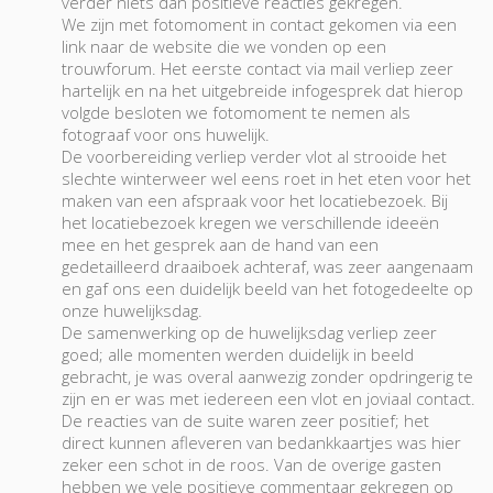
verder niets dan positieve reacties gekregen.
We zijn met fotomoment in contact gekomen via een
link naar de website die we vonden op een
trouwforum. Het eerste contact via mail verliep zeer
hartelijk en na het uitgebreide infogesprek dat hierop
volgde besloten we fotomoment te nemen als
fotograaf voor ons huwelijk.
De voorbereiding verliep verder vlot al strooide het
slechte winterweer wel eens roet in het eten voor het
maken van een afspraak voor het locatiebezoek. Bij
het locatiebezoek kregen we verschillende ideeën
mee en het gesprek aan de hand van een
gedetailleerd draaiboek achteraf, was zeer aangenaam
en gaf ons een duidelijk beeld van het fotogedeelte op
onze huwelijksdag.
De samenwerking op de huwelijksdag verliep zeer
goed; alle momenten werden duidelijk in beeld
gebracht, je was overal aanwezig zonder opdringerig te
zijn en er was met iedereen een vlot en joviaal contact.
De reacties van de suite waren zeer positief; het
direct kunnen afleveren van bedankkaartjes was hier
zeker een schot in de roos. Van de overige gasten
hebben we vele positieve commentaar gekregen op