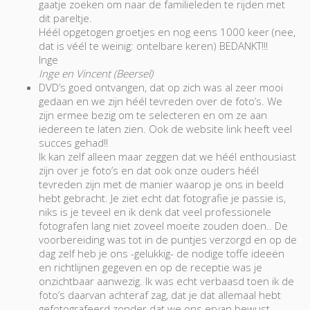
gaatje zoeken om naar de familieleden te rijden met
dit pareltje.
Héél opgetogen groetjes en nog eens 1000 keer (nee,
dat is véél te weinig: ontelbare keren) BEDANKT!!!
Inge
Inge en Vincent (Beersel)
DVD’s goed ontvangen, dat op zich was al zeer mooi
gedaan en we zijn héél tevreden over de foto’s. We
zijn ermee bezig om te selecteren en om ze aan
iedereen te laten zien. Ook de website link heeft veel
succes gehad!!
Ik kan zelf alleen maar zeggen dat we héél enthousiast
zijn over je foto’s en dat ook onze ouders héél
tevreden zijn met de manier waarop je ons in beeld
hebt gebracht. Je ziet echt dat fotografie je passie is,
niks is je teveel en ik denk dat veel professionele
fotografen lang niet zoveel moeite zouden doen.. De
voorbereiding was tot in de puntjes verzorgd en op de
dag zelf heb je ons -gelukkig- de nodige toffe ideeën
en richtlijnen gegeven en op de receptie was je
onzichtbaar aanwezig. Ik was echt verbaasd toen ik de
foto’s daarvan achteraf zag, dat je dat allemaal hebt
gefotografeerd zonder dat we ons ervan bewust