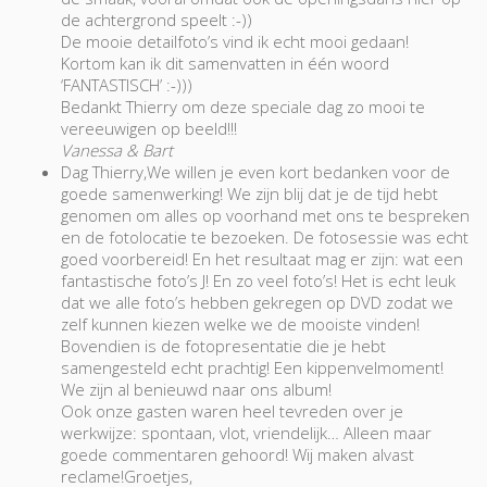
de achtergrond speelt :-))
De mooie detailfoto’s vind ik echt mooi gedaan!
Kortom kan ik dit samenvatten in één woord
‘FANTASTISCH’ :-)))
Bedankt Thierry om deze speciale dag zo mooi te
vereeuwigen op beeld!!!
Vanessa & Bart
Dag Thierry,We willen je even kort bedanken voor de
goede samenwerking! We zijn blij dat je de tijd hebt
genomen om alles op voorhand met ons te bespreken
en de fotolocatie te bezoeken. De fotosessie was echt
goed voorbereid! En het resultaat mag er zijn: wat een
fantastische foto’s J! En zo veel foto’s! Het is echt leuk
dat we alle foto’s hebben gekregen op DVD zodat we
zelf kunnen kiezen welke we de mooiste vinden!
Bovendien is de fotopresentatie die je hebt
samengesteld echt prachtig! Een kippenvelmoment!
We zijn al benieuwd naar ons album!
Ook onze gasten waren heel tevreden over je
werkwijze: spontaan, vlot, vriendelijk… Alleen maar
goede commentaren gehoord! Wij maken alvast
reclame!Groetjes,