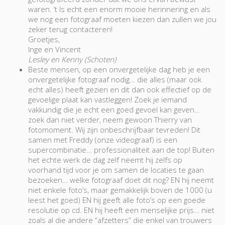
waren. ‘t Is echt een enorm mooie herinnering en als
we nog een fotograaf moeten kiezen dan zullen we jou
zeker terug contacteren!
Groetjes,
Inge en Vincent
Lesley en Kenny (Schoten)
Beste mensen, op een onvergetelijke dag heb je een
onvergetelijke fotograaf nodig… die alles (maar ook
echt alles) heeft gezien en dit dan ook effectief op de
gevoelige plaat kan vastleggen! Zoek je iemand
vakkundig die je echt een goed gevoel kan geven…
zoek dan niet verder, neem gewoon Thierry van
fotomoment. Wij zijn onbeschrijfbaar tevreden! Dit
samen met Freddy (onze videograaf) is een
supercombinatie… professionaliteit aan de top! Buiten
het echte werk de dag zelf neemt hij zelfs op
voorhand tijd voor je om samen de locaties te gaan
bezoeken… welke fotograaf doet dit nog? EN hij neemt
niet enkele foto’s, maar gemakkelijk boven de 1000 (u
leest het goed) EN hij geeft alle foto’s op een goede
resolutie op cd. EN hij heeft een menselijke prijs… niet
zoals al die andere “afzetters” die enkel van trouwers