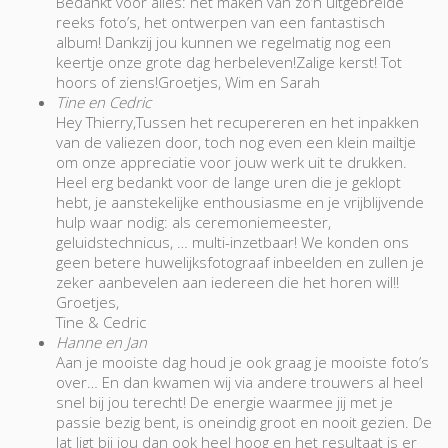
Bedankt voor alles: het maken van zo’n uitgebreide
reeks foto’s, het ontwerpen van een fantastisch
album! Dankzij jou kunnen we regelmatig nog een
keertje onze grote dag herbeleven!Zalige kerst! Tot
hoors of ziens!Groetjes, Wim en Sarah
Tine en Cedric
Hey Thierry,Tussen het recupereren en het inpakken
van de valiezen door, toch nog even een klein mailtje
om onze appreciatie voor jouw werk uit te drukken.
Heel erg bedankt voor de lange uren die je geklopt
hebt, je aanstekelijke enthousiasme en je vrijblijvende
hulp waar nodig: als ceremoniemeester,
geluidstechnicus, … multi-inzetbaar! We konden ons
geen betere huwelijksfotograaf inbeelden en zullen je
zeker aanbevelen aan iedereen die het horen wil!!
Groetjes,
Tine & Cedric
Hanne en Jan
Aan je mooiste dag houd je ook graag je mooiste foto’s
over… En dan kwamen wij via andere trouwers al heel
snel bij jou terecht! De energie waarmee jij met je
passie bezig bent, is oneindig groot en nooit gezien. De
lat ligt bij jou dan ook heel hoog en het resultaat is er