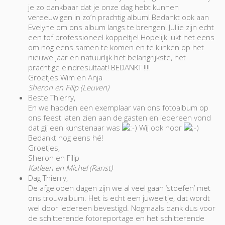
je zo dankbaar dat je onze dag hebt kunnen
vereeuwigen in zo’n prachtig album! Bedankt ook aan
Evelyne om ons album langs te brengen! Jullie zijn echt
een tof professioneel koppeltje! Hopelijk lukt het eens
om nog eens samen te komen en te klinken op het
nieuwe jaar en natuurlijk het belangrijkste, het
prachtige eindresultaat! BEDANKT !!!!
Groetjes Wim en Anja
Sheron en Filip (Leuven)
Beste Thierry,
En we hadden een exemplaar van ons fotoalbum op
ons feest laten zien aan de gasten en iedereen vond
dat gij een kunstenaar was
Wij ook hoor
Bedankt nog eens hé!
Groetjes,
Sheron en Filip
Katleen en Michel (Ranst)
Dag Thierry,
De afgelopen dagen zijn we al veel gaan ‘stoefen’ met
ons trouwalbum. Het is echt een juweeltje, dat wordt
wel door iedereen bevestigd. Nogmaals dank dus voor
de schitterende fotoreportage en het schitterende