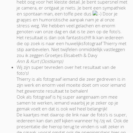
hebt oog voor het kleiste detail. Je bent supersnel met
je camera, er ontgaat je niets. Je bent een sympathiek
en spontaan man, een toffe pee dus
Door je
grapjes en humoristische aanpak nam je al onze
stress weg. We hebben veel gelachen en enorm
genoten van onze dag en dat is te zien op de foto’s.
Het resultaat is dan ook fantastisch!!! Ik kan iedereen
die op zoek is naar een huwelijksfotograaf Thierry met
stip aanbevelen. Niet twijfelen onmiddellijk vastleggen
zou ik zeggen.Groetjes.Elisabeth & Davy
Ann & Kurt (Oostkamp)
Wij zijn super tevreden over het resultaat van de
foto’s!
Thierry is als fotograaf iemand die zeer gedreven is in
zijn werk en enorm veel moeite doet om voor iemand
het gewenste resultaat te behalen!
Ook als fotograaf is hij super aangenaam om mee
samen te werken, iemand waarbij je je zeker op je
gemak voelt en dat is ook wel heel belangrijk!
De kaartjes met daarop de link naar de foto’s is super,
iedereen kan dan zelf kijken wanneer hij /zij wil. Ook de
presentatie die hierop terug te vinden is valt zeker in
de smaak, vooral omdat ook de openingsdans hier op