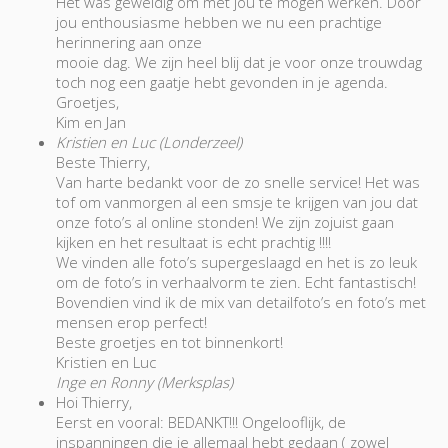
Het was geweldig om met jou te mogen werken. Door
jou enthousiasme hebben we nu een prachtige
herinnering aan onze
mooie dag. We zijn heel blij dat je voor onze trouwdag
toch nog een gaatje hebt gevonden in je agenda.
Groetjes,
Kim en Jan
Kristien en Luc (Londerzeel)
Beste Thierry,
Van harte bedankt voor de zo snelle service! Het was
tof om vanmorgen al een smsje te krijgen van jou dat
onze foto’s al online stonden! We zijn zojuist gaan
kijken en het resultaat is echt prachtig !!!!
We vinden alle foto’s supergeslaagd en het is zo leuk
om de foto’s in verhaalvorm te zien. Echt fantastisch!
Bovendien vind ik de mix van detailfoto’s en foto’s met
mensen erop perfect!
Beste groetjes en tot binnenkort!
Kristien en Luc
Inge en Ronny (Merksplas)
Hoi Thierry,
Eerst en vooral: BEDANKT!!! Ongelooflijk, de
inspanningen die je allemaal hebt gedaan ( zowel