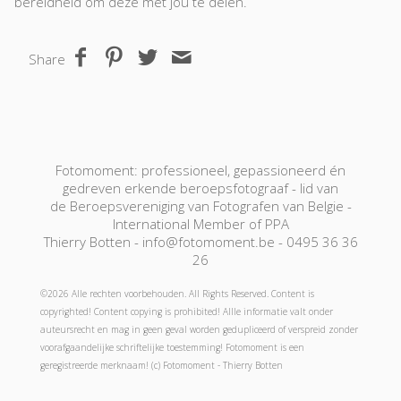
bereidheid om deze met jou te delen.
Share
Fotomoment: professioneel, gepassioneerd én
gedreven erkende beroepsfotograaf - lid van
de Beroepsvereniging van Fotografen van Belgie -
International Member of PPA
Thierry Botten - info@fotomoment.be - 0495 36 36
26
©2026 Alle rechten voorbehouden. All Rights Reserved. Content is
copyrighted! Content copying is prohibited! Allle informatie valt onder
auteursrecht en mag in geen geval worden gedupliceerd of verspreid zonder
voorafgaandelijke schriftelijke toestemming! Fotomoment is een
geregistreerde merknaam! (c) Fotomoment - Thierry Botten