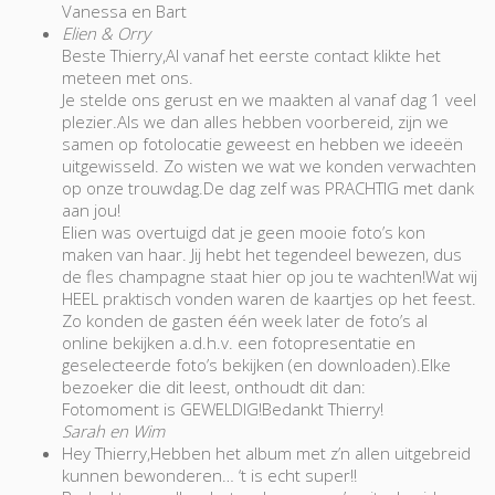
Vanessa en Bart
Elien & Orry
Beste Thierry,Al vanaf het eerste contact klikte het
meteen met ons.
Je stelde ons gerust en we maakten al vanaf dag 1 veel
plezier.Als we dan alles hebben voorbereid, zijn we
samen op fotolocatie geweest en hebben we ideeën
uitgewisseld. Zo wisten we wat we konden verwachten
op onze trouwdag.De dag zelf was PRACHTIG met dank
aan jou!
Elien was overtuigd dat je geen mooie foto’s kon
maken van haar. Jij hebt het tegendeel bewezen, dus
de fles champagne staat hier op jou te wachten!Wat wij
HEEL praktisch vonden waren de kaartjes op het feest.
Zo konden de gasten één week later de foto’s al
online bekijken a.d.h.v. een fotopresentatie en
geselecteerde foto’s bekijken (en downloaden).Elke
bezoeker die dit leest, onthoudt dit dan:
Fotomoment is GEWELDIG!Bedankt Thierry!
Sarah en Wim
Hey Thierry,Hebben het album met z’n allen uitgebreid
kunnen bewonderen… ‘t is echt super!!