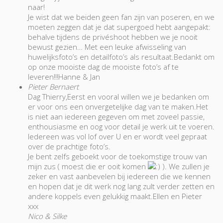
naar!
Je wist dat we beiden geen fan zijn van poseren, en we
moeten zeggen dat je dat supergoed hebt aangepakt:
behalve tijdens de privéshoot hebben we je nooit
bewust gezien… Met een leuke afwisseling van
huwelijksfoto’s en detailfoto’s als resultaat.Bedankt om
op onze mooiste dag de mooiste foto’s af te
leveren!!!Hanne & Jan
Pieter Bernaert
Dag Thierry,Eerst en vooral willen we je bedanken om
er voor ons een onvergetelijke dag van te maken.Het
is niet aan iedereen gegeven om met zoveel passie,
enthousiasme en oog voor detail je werk uit te voeren.
Iedereen was vol lof over U en er wordt veel gepraat
over de prachtige foto’s.
Je bent zelfs geboekt voor de toekomstige trouw van
mijn zus ( moest die er ooit komen
). We zullen je
zeker en vast aanbevelen bij iedereen die we kennen
en hopen dat je dit werk nog lang zult verder zetten en
andere koppels even gelukkig maakt.Ellen en Pieter
xxx
Nico & Silke