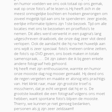
en humor voelden we ons ook totaal op ons gemak,
wat op onze foto’s af te lezen is.Hij heeft zich in de
meest onmogelijke bochten en hoeken gewrongen om
zoveel mogelijk tijd aan ons te spenderen: zeer goede,
eerlijke informatie tijdens zijn 1ste bezoek. Tijd om alle
locaties met ons te bezoeken en proeffoto’s te
nemen. Dit alles werd verwerkt in een pagina’s lang
uitgeschreven draaiboek, die onze dag zeer vlot deed
verlopen. Ook de aandacht die hij na het huwelijk aan
ons wijdt is zeer speciaal: foto’s meteen online zetten,
de foto’s op DVD geven, ons boek maken in totale
samenspraak, … . Dit zijn zaken die ik bij geen enkele
andere fotograaf heb gehoord.
Hij heeft met zijn enthousiasme, warmte en humor
onze mooiste dag nog mooier gemaakt. Hij deed ons
de regen vergeten en maakte er alsnog iets prachtigs
van. Het klinkt raar, maar zijn grootste troef is
misschienn, dat je echt vergeet dat hij er is. De
grootste kwaliteit die een fotograaf volgens ons moet
hebben, want spontane foto’s blijven de mooiste.
Thierry, we kunnen je niet genoeg bedanken,
personen als jij zijn zeer zeldzaam!!