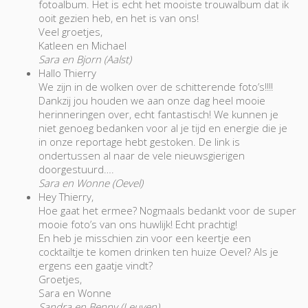
fotoalbum. Het is echt het mooiste trouwalbum dat ik
ooit gezien heb, en het is van ons!
Veel groetjes,
Katleen en Michael
Sara en Bjorn (Aalst)
Hallo Thierry
We zijn in de wolken over de schitterende foto’s!!!!
Dankzij jou houden we aan onze dag heel mooie
herinneringen over, echt fantastisch! We kunnen je
niet genoeg bedanken voor al je tijd en energie die je
in onze reportage hebt gestoken. De link is
ondertussen al naar de vele nieuwsgierigen
doorgestuurd….
Sara en Wonne (Oevel)
Hey Thierry,
Hoe gaat het ermee? Nogmaals bedankt voor de super
mooie foto’s van ons huwlijk! Echt prachtig!
En heb je misschien zin voor een keertje een
cocktailtje te komen drinken ten huize Oevel? Als je
ergens een gaatje vindt?
Groetjes,
Sara en Wonne
Sandra en Benny (Leuven)