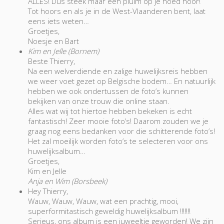
ALLES! Dus steek maar een pluim op je hoed hoor!
Tot hoors en als je in de West-Vlaanderen bent, laat
eens iets weten…
Groetjes,
Noesje en Bart
Kim en Jelle (Bornem)
Beste Thierry,
Na een welverdiende en zalige huwelijksreis hebben
we weer voet gezet op Belgische bodem… En natuurlijk
hebben we ook ondertussen de foto’s kunnen
bekijken van onze trouw die online staan.
Alles wat wij tot hiertoe hebben bekeken is echt
fantastisch! Zeer mooie foto’s! Daarom zouden we je
graag nog eens bedanken voor die schitterende foto’s!
Het zal moeilijk worden foto’s te selecteren voor ons
huwelijksalbum…
Groetjes,
Kim en Jelle
Anja en Wim (Borsbeek)
Hey Thierry,
Wauw, Wauw, Wauw, wat een prachtig, mooi,
superformitastisch geweldig huwelijksalbum !!!!!!!
Serieus, ons album is een juweeltje geworden! We zijn