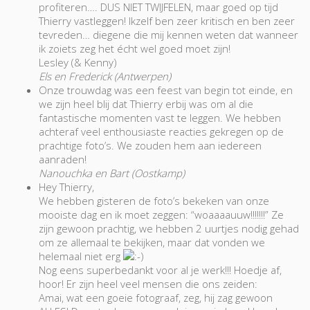
profiteren…. DUS NIET TWIJFELEN, maar goed op tijd
Thierry vastleggen! Ikzelf ben zeer kritisch en ben zeer
tevreden… diegene die mij kennen weten dat wanneer
ik zoiets zeg het écht wel goed moet zijn!
Lesley (& Kenny)
Els en Frederick (Antwerpen)
Onze trouwdag was een feest van begin tot einde, en
we zijn heel blij dat Thierry erbij was om al die
fantastische momenten vast te leggen. We hebben
achteraf veel enthousiaste reacties gekregen op de
prachtige foto’s. We zouden hem aan iedereen
aanraden!
Nanouchka en Bart (Oostkamp)
Hey Thierry,
We hebben gisteren de foto’s bekeken van onze
mooiste dag en ik moet zeggen: “woaaaauuw!!!!!!!” Ze
zijn gewoon prachtig, we hebben 2 uurtjes nodig gehad
om ze allemaal te bekijken, maar dat vonden we
helemaal niet erg
Nog eens superbedankt voor al je werk!!! Hoedje af,
hoor! Er zijn heel veel mensen die ons zeiden:
Amai, wat een goeie fotograaf, zeg, hij zag gewoon