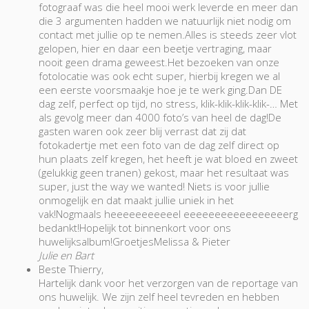
fotograaf was die heel mooi werk leverde en meer dan
die 3 argumenten hadden we natuurlijk niet nodig om
contact met jullie op te nemen.Alles is steeds zeer vlot
gelopen, hier en daar een beetje vertraging, maar
nooit geen drama geweest.Het bezoeken van onze
fotolocatie was ook echt super, hierbij kregen we al
een eerste voorsmaakje hoe je te werk ging.Dan DE
dag zelf, perfect op tijd, no stress, klik-klik-klik-klik-… Met
als gevolg meer dan 4000 foto’s van heel de dag!De
gasten waren ook zeer blij verrast dat zij dat
fotokadertje met een foto van de dag zelf direct op
hun plaats zelf kregen, het heeft je wat bloed en zweet
(gelukkig geen tranen) gekost, maar het resultaat was
super, just the way we wanted! Niets is voor jullie
onmogelijk en dat maakt jullie uniek in het
vak!Nogmaals heeeeeeeeeeel eeeeeeeeeeeeeeeeerg
bedankt!Hopelijk tot binnenkort voor ons
huwelijksalbum!GroetjesMelissa & Pieter
Julie en Bart
Beste Thierry,
Hartelijk dank voor het verzorgen van de reportage van
ons huwelijk. We zijn zelf heel tevreden en hebben