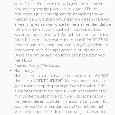
vooraf als tijdens onze trouwdag) om onze mooiste
dag op de gevoelige plaat vast te leggen!!! En de
resultaten zijn evenredig met de inspanningen! We
hebben de DVD’s goed ontvangen en kregen in Mexico
al veel sms’jes aan van onze familie en vrienden dat de
foto’s op internet zo fantastisch mooi waren. Dus
waren we heel benieuwd. We hebben eerst de online
foto’s bekeken en ze waren inderdaad PRACHTIG!!! Mijn
moeder had ze samen met haar collega’s gekeken en
daar waren zelfs traantjes gevloeid! Nu zijn we de
DVD’s aan het bekijken en foto’s aan het kiezen voor
het album
Inge en Ronny (Merksplas)
Hoi Thierry,
Heb juist het album ontvangen en bekeken…. WAUW!!!
Het is echt ADEMBENEMEND! Moest oppassen dat ik
geen traantjes op de prachtige foto’s liet vallen. Echt
supermegafantastisch mooi!!! Ik kan niet wachten tot
mijn ventje thuiskomt van zijn werk zodat hij het ook
kan bewonderen. Ook de mini-albums zijn super!!! Dit
was het wachten meer dan waard! We hebben het
voor de moment héél druk, maar we gaan zeker een