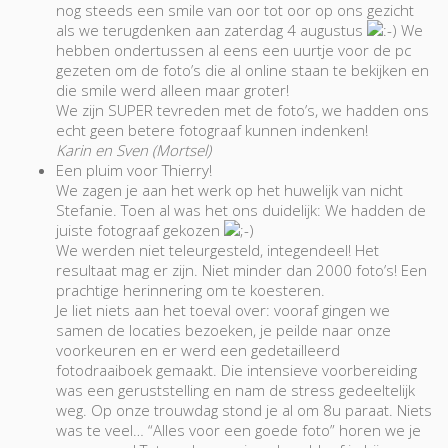
nog steeds een smile van oor tot oor op ons gezicht
als we terugdenken aan zaterdag 4 augustus
We
hebben ondertussen al eens een uurtje voor de pc
gezeten om de foto’s die al online staan te bekijken en
die smile werd alleen maar groter!
We zijn SUPER tevreden met de foto’s, we hadden ons
echt geen betere fotograaf kunnen indenken!
Karin en Sven (Mortsel)
Een pluim voor Thierry!
We zagen je aan het werk op het huwelijk van nicht
Stefanie. Toen al was het ons duidelijk: We hadden de
juiste fotograaf gekozen
We werden niet teleurgesteld, integendeel! Het
resultaat mag er zijn. Niet minder dan 2000 foto’s! Een
prachtige herinnering om te koesteren.
Je liet niets aan het toeval over: vooraf gingen we
samen de locaties bezoeken, je peilde naar onze
voorkeuren en er werd een gedetailleerd
fotodraaiboek gemaakt. Die intensieve voorbereiding
was een geruststelling en nam de stress gedeeltelijk
weg. Op onze trouwdag stond je al om 8u paraat. Niets
was te veel… “Alles voor een goede foto” horen we je