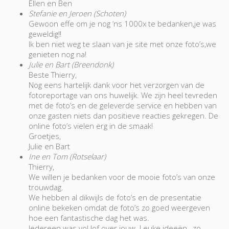
Ellen en Ben
Stefanie en Jeroen (Schoten)
Gewoon effe om je nog ‘ns 1000x te bedanken,je was
geweldig!!
Ik ben niet weg te slaan van je site met onze foto’s,we
genieten nog na!
Julie en Bart (Breendonk)
Beste Thierry,
Nog eens hartelijk dank voor het verzorgen van de
fotoreportage van ons huwelijk. We zijn heel tevreden
met de foto’s en de geleverde service en hebben van
onze gasten niets dan positieve reacties gekregen. De
online foto’s vielen erg in de smaak!
Groetjes,
Julie en Bart
Ine en Tom (Rotselaar)
Thierry,
We willen je bedanken voor de mooie foto’s van onze
trouwdag.
We hebben al dikwijls de foto’s en de presentatie
online bekeken omdat de foto’s zo goed weergeven
hoe een fantastische dag het was.
Iedereen was vol lof over jouw. Leuke ideeën , zo