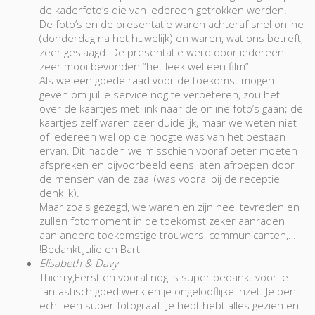
de kaderfoto’s die van iedereen getrokken werden.
De foto’s en de presentatie waren achteraf snel online
(donderdag na het huwelijk) en waren, wat ons betreft,
zeer geslaagd. De presentatie werd door iedereen
zeer mooi bevonden “het leek wel een film”.
Als we een goede raad voor de toekomst mogen
geven om jullie service nog te verbeteren, zou het
over de kaartjes met link naar de online foto’s gaan; de
kaartjes zelf waren zeer duidelijk, maar we weten niet
of iedereen wel op de hoogte was van het bestaan
ervan. Dit hadden we misschien vooraf beter moeten
afspreken en bijvoorbeeld eens laten afroepen door
de mensen van de zaal (was vooral bij de receptie
denk ik).
Maar zoals gezegd, we waren en zijn heel tevreden en
zullen fotomoment in de toekomst zeker aanraden
aan andere toekomstige trouwers, communicanten,…
!Bedankt!Julie en Bart
Elisabeth & Davy
Thierry,Eerst en vooral nog is super bedankt voor je
fantastisch goed werk en je ongelooflijke inzet. Je bent
echt een super fotograaf. Je hebt hebt alles gezien en