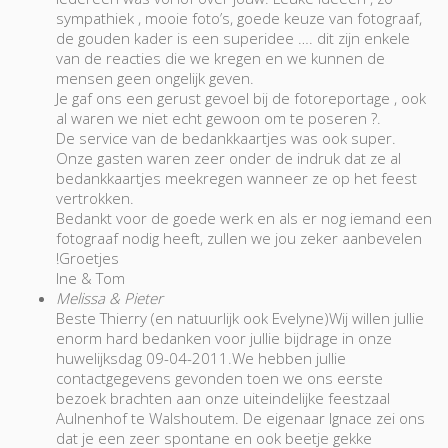
sympathiek , mooie foto’s, goede keuze van fotograaf,
de gouden kader is een superidee …. dit zijn enkele
van de reacties die we kregen en we kunnen de
mensen geen ongelijk geven.
Je gaf ons een gerust gevoel bij de fotoreportage , ook
al waren we niet echt gewoon om te poseren ?.
De service van de bedankkaartjes was ook super.
Onze gasten waren zeer onder de indruk dat ze al
bedankkaartjes meekregen wanneer ze op het feest
vertrokken.
Bedankt voor de goede werk en als er nog iemand een
fotograaf nodig heeft, zullen we jou zeker aanbevelen
!Groetjes
Ine & Tom
Melissa & Pieter
Beste Thierry (en natuurlijk ook Evelyne)Wij willen jullie
enorm hard bedanken voor jullie bijdrage in onze
huwelijksdag 09-04-2011.We hebben jullie
contactgegevens gevonden toen we ons eerste
bezoek brachten aan onze uiteindelijke feestzaal
Aulnenhof te Walshoutem. De eigenaar Ignace zei ons
dat je een zeer spontane en ook beetje gekke