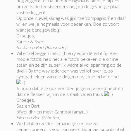
nog zeggen! Tot na de openingsdans bleef je bij ons
om zelfs de feestvierders nog op de gevoelige plaat
vast te leggen!
Op onze huwelijksdag was jij onze ‘compagnon’ en daar
willen we je nogmaals voor bedanken. Doe zo voort
want je bent geweldig!
Groetjes,
Karine & Sven
Saskia en Bart (Baasrode)
Wil enkel zeggen merci thierry voor de echt fijne en
mooie foto’s, heb net alle foto’s bekeken die online
staan en ze zijn super! Ik wacht al vol spanning op de
dvd!!!! By the way iedereen was vol lof over je, zo
sympathiek en van die dingen dus t kan ni beter he
Ik hoop dat je je ook een beetje geamuseerd hebt en
dat de flessen wijn in de smaak vallen thuis
Groetjes,
Sas en Bart
ofwel dhr en mevr Cannoot (amai…)
Ellen en Ben (Schoten)
We hebben zelden iemand gezien die zo
gepassioneerd is voor zijn werk. Door zijn spontaniteit