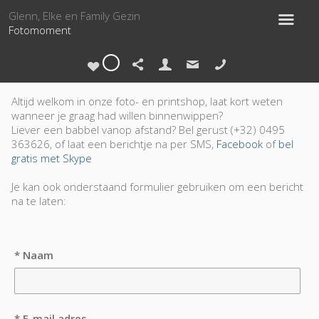
Glenn, Elke en Family Gezin
Fotomoment
0
Altijd welkom in onze foto- en printshop, laat kort weten
wanneer je graag had willen binnenwippen?
Liever een babbel vanop afstand? Bel gerust (+32) 0495
363626, of laat een berichtje na per SMS,
Facebook
of
bel
gratis met Skype
Je kan ook onderstaand formulier gebruiken om een bericht
na te laten:
* Naam
* E-mail adres