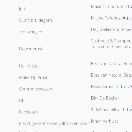
Maxim's Couture
htt
Jurk :
Milano Tailoring
http
Outfit bruidegom:
De Juwelier Bouters
Trouwringen:
Stuifmeel & Stamper
Tuincenter Claes
http
Flower Artist:
Elise van Natural Bea
Hair Artist:
Elise van Natural Bea
Make-Up Artist:
Bexx Verhuur
https:/
Ceremoniewagen:
Dirk De Becker
DJ:
't Rietlaer, Rillaar
https
Feestzaal:
Johan Verhulst
Plechtige ceremonie voltrokken door: