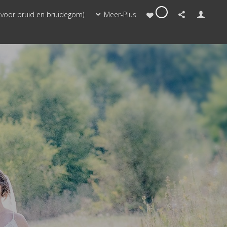
0
 voor bruid en bruidegom)
Meer-Plus