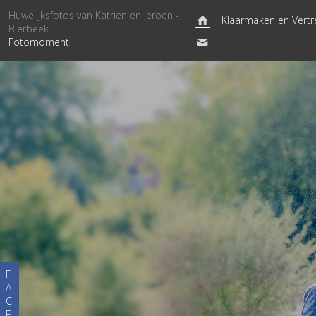
Huwelijksfotos van Katrien en Jeroen -
Klaarmaken en Vertr
Bierbeek
Fotomoment
F
A
C
E