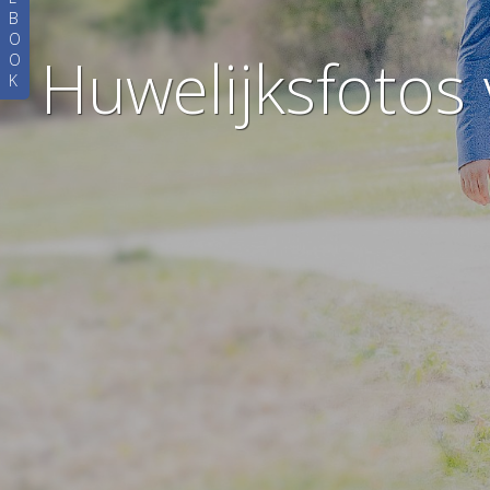
B
O
Huwelijksfotos 
O
K