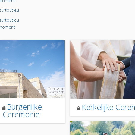
tomoment
urtout.eu
urtout.eu
tomoment
Burgerlijke
Kerkelijke Cere
Ceremonie