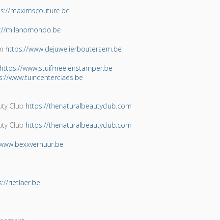
ps://maximscouture.be
s://milanomondo.be
em
https://www.dejuwelierboutersem.be
https://www.stuifmeelenstamper.be
s://www.tuincenterclaes.be
uty Club
https://thenaturalbeautyclub.com
uty Club
https://thenaturalbeautyclub.com
/www.bexxverhuur.be
://rietlaer.be