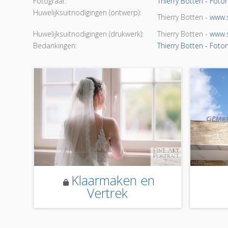
Fotograaf:
Thierry Botten - Fo
Huwelijksuitnodigingen (ontwerp):
Thierry Botten -
www.s
Huwelijksuitnodigingen (drukwerk):
Thierry Botten -
www.s
Bedankingen:
Thierry Botten - Fo
Klaarmaken en
Vertrek