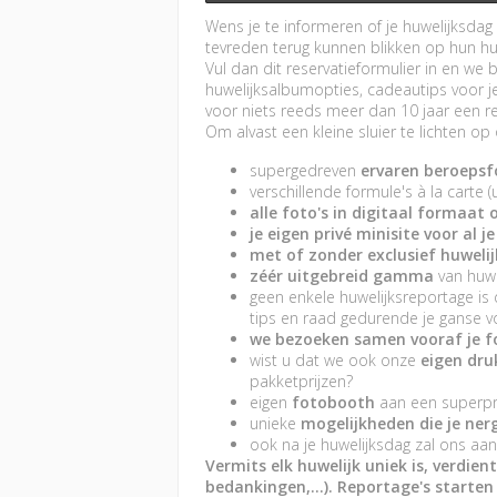
Wens je te informeren of je huwelijksdag 
tevreden terug kunnen blikken op hun hu
Vul dan dit reservatieformulier in en we
huwelijksalbumopties, cadeautips voor je
voor niets reeds meer dan 10 jaar een ref
Om alvast een kleine sluier te lichten o
supergedreven
ervaren beroeps
verschillende formule's à la carte 
alle foto's in digitaal formaat 
je eigen privé minisite voor al 
met of zonder exclusief huweli
zéér uitgebreid gamma
van huw
geen enkele huwelijksreportage i
tips en raad gedurende je ganse vo
we bezoeken samen vooraf je f
wist u dat we ook onze
eigen druk
pakketprijzen?
eigen
fotobooth
aan een superpr
unieke
mogelijkheden die je ner
ook na je huwelijksdag zal ons a
Vermits elk huwelijk uniek is, verdi
bedankingen,...). Reportage's starten