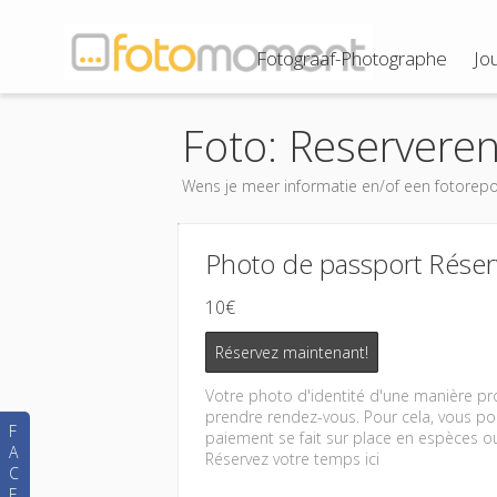
Fotograaf-Photographe
Jo
Foto: Reserveren
Wens je meer informatie en/of een fotorepo
Photo de passport Réser
10€
Réservez maintenant!
Votre photo d'identité d'une manière pro
prendre rendez-vous. Pour cela, vous pou
F
paiement se fait sur place en espèces ou
A
Réservez votre temps ici
C
E