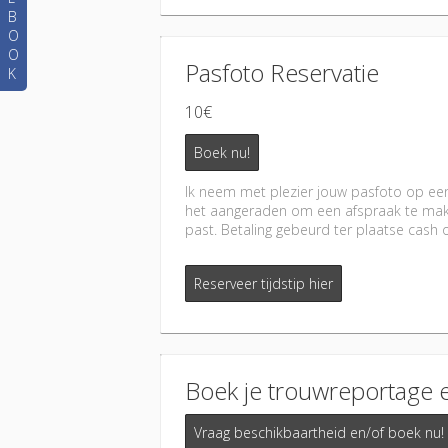
B
O
O
Pasfoto Reservatie
K
10€
Boek nu!
Ik neem met plezier jouw pasfoto op een
het aangeraden om een afspraak te maken.
past. Betaling gebeurd ter plaatse cash o
Reserveer tijdstip hier
Boek je trouwreportage 
Vraag beschikbaartheid en/of boek nu!