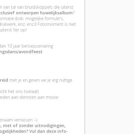
n van tal van bruidskoppels die uiterst
exclusief ontworpen huwelijksalbum
?
rmatie (bvb. mogelijke formule's,
rukwerk, enz. enz.)! Fotomoment is niet
iterst fier op!
dan 10 jaar beroepservaring
ingsdans/avondfeest
breid
met je en geven we je erg nuttige
icht het ons toelaat)
ieden aan diensten aan mooie
genaam verrassen :-)
m, met of zonder uitnodigingen,
mogelijkheden? Vul dan deze info-