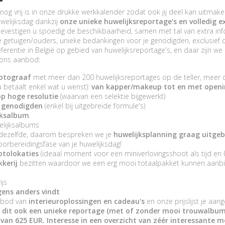
nog vrij is in onze drukke werkkalender zodat ook jij deel kan uitmake
welijksdag dankzij
onze unieke huwelijksreportage's en volledig 
 bevestigen u spoedig de beschikbaarheid, samen met tal van extra info
 getuigen/ouders, unieke bedankingen voor je genodigden, exclusief d
erentie in België op gebied van huwelijksreportage's, en daar zijn we u
p ons aanbod:
fotograaf
met meer dan 200 huwelijksreportages op de teller, meer 
(u betaalt enkel wat u wenst):
van kapper/makeup tot en met open
op hoge resolutie
(waarvan een selektie bijgewerkt)
je genodigden
(enkel bij uitgebreide formule's)
jksalbum
elijksalbums
s dezelfde, daarom bespreken we je
huwelijksplanning graag uitge
orbereidingsfase van je huwelijksdag!
otolokaties
(ideaal moment voor een miniverlovingsshoot als tijd en l
kerij
bezitten waardoor we een erg mooi totaalpakket kunnen aanb
ijs
gens anders vindt
anbod van
interieuroplossingen en cadeau's
en onze prijslijst je aan
ent dit ook een unieke reportage (met of zonder mooi trouwalbu
 van 625 EUR
. Interesse in een overzicht van zéér interessante 